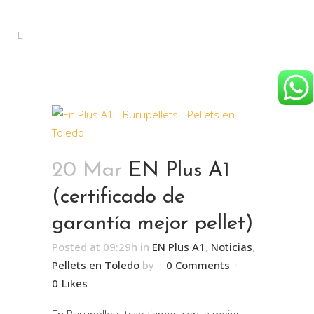
20 Mar
EN Plus A1
(certificado de
garantía mejor pellet)
Posted at 09:29h
in
EN Plus A1
,
Noticias
,
Pellets en Toledo
by
0 Comments
0
Likes