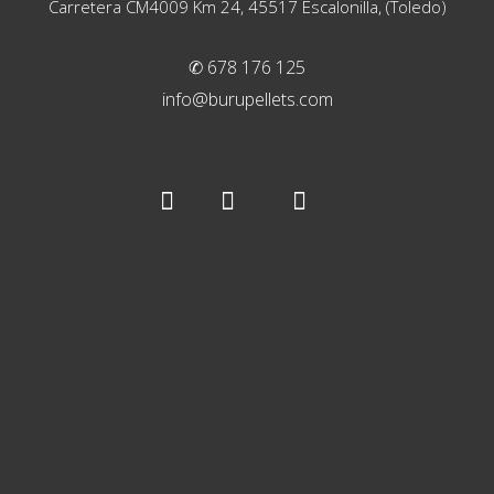
Carretera CM4009 Km 24, 45517 Escalonilla, (Toledo)
✆ 678 176 125
info@burupellets.com