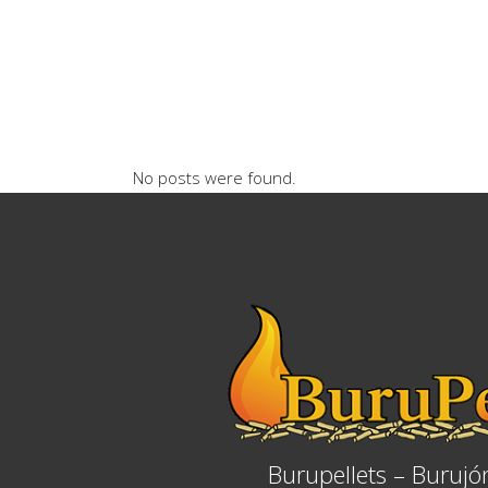
No posts were found.
Burupellets – Burujó