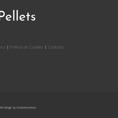
Pellets
 uso
|
Política de Cookies
|
Contacto
eb design by
Globalempresas