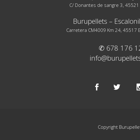
C/ Donantes de sangre 3, 45521 
Burupellets – Escalonil
Carretera CM4009 Km 24, 45517 Esc
✆ 678 176 1
info@burupellet
Copyright Burupelle