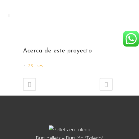
Acerca de este proyecto
28
Likes
Burupellets – Burujón (Toledo)